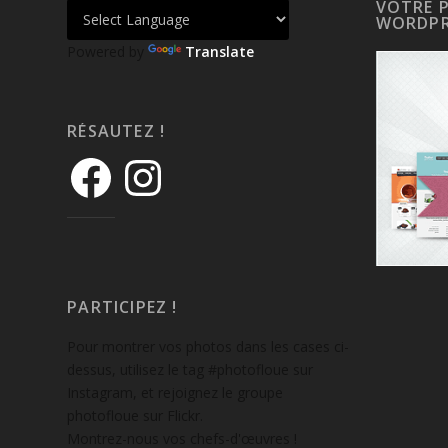
VOTRE 
WORDPR
Powered by
Translate
RÉSAUTEZ !
PARTICIPEZ !
Pour montrer vos photos dans les cases ci-
dessus, utilisez le tag #photofloue sur
Instagram, et rejoignez le groupe
photofloue sur Flickr.
Montrez-nous vos chefs-d'œuvres !