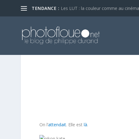
TENDANCE :
Les LUT : la couleur comme au ciném
On l’
attendait
. Elle est
là
.