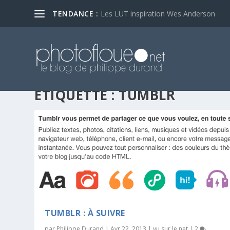
TENDANCE :
Les LUT inspiration Wes Anderson
ÉTIQUETTE :
TUMBLR
TUMBLR : À SUIVRE
par
Philippe Durand
|
Avr 22, 2013
|
vu sur le net
|
2