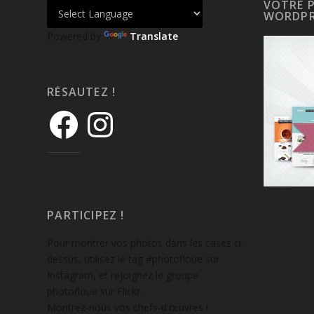
VOTRE 
WORDPR
Powered by
Translate
RÉSAUTEZ !
PARTICIPEZ !
Pour montrer vos photos dans les cases ci-
dessus, utilisez le tag #photofloue sur
Instagram, et rejoignez le groupe
photofloue sur Flickr.
Montrez-nous vos chefs-d'œuvres !