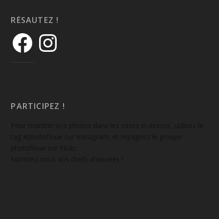
RÉSAUTEZ !
PARTICIPEZ !
Pour montrer vos photos dans les cases ci-dessus, utilisez le
tag #photofloue sur Instagram, et rejoignez le groupe
photofloue sur Flickr.
Montrez-nous vos chefs-d'œuvres !