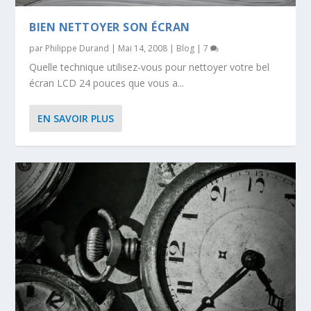
BIEN NETTOYER SON ÉCRAN
par
Philippe Durand
|
Mai 14, 2008
|
Blog
|
7
Quelle technique utilisez-vous pour nettoyer votre bel
écran LCD 24 pouces que vous a...
EN SAVOIR PLUS