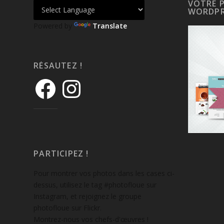
VOTRE 
WORDPR
Powered by
Translate
RÉSAUTEZ !
PARTICIPEZ !
Pour montrer vos photos dans les cases ci-
dessus, utilisez le tag #photofloue sur
Instagram, et rejoignez le groupe
photofloue sur Flickr.
Montrez-nous vos chefs-d'œuvres !