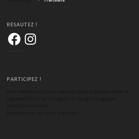
RÉSAUTEZ !
PARTICIPEZ !
Pour montrer vos photos dans les cases ci-dessus, utilisez le
tag #photofloue sur Instagram, et rejoignez le groupe
photofloue sur Flickr.
Montrez-nous vos chefs-d'œuvres !