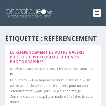
ÉTIQUETTE :
RÉFÉRENCEMENT
LE RÉFÉRENCEMENT DE VOTRE GALERIE
PHOTO OU PHOTOBLOG ET DE VOS
PHOTOGRAPHIES
par
Philippe Durand
|
Juil 24, 2010
|
Presse photo
,
tutoriel
|
0
Le numéro 221 de Réponses Photo (daté Août 2010)
publie un article donnant « 10 conseils pour un bon
référencement », que j’ai eu le plaisir de rédiger.
Comme chaque fois qu’il y a matière à la faire, je vous
donne...