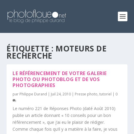
ÉTIQUETTE :
MOTEURS DE
RECHERCHE
LE RÉFÉRENCEMENT DE VOTRE GALERIE
PHOTO OU PHOTOBLOG ET DE VOS
PHOTOGRAPHIES
par
Philippe Durand
|
Juil 24, 2010
|
Presse photo
,
tutoriel
|
0
Le numéro 221 de Réponses Photo (daté Août 2010)
publie un article donnant « 10 conseils pour un bon
référencement », que j’ai eu le plaisir de rédiger.
Comme chaque fois qu’il y a matière à la faire, je vous