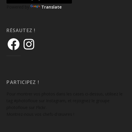
Powered by
Translate
RÉSAUTEZ !
PARTICIPEZ !
Pour montrer vos photos dans les cases ci-dessus, utilisez le
tag #photofloue sur Instagram, et rejoignez le groupe
photofloue sur Flickr.
Montrez-nous vos chefs-d'œuvres !