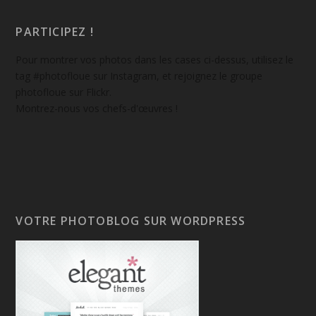
PARTICIPEZ !
Pour montrer vos photos dans les cases ci-dessus, utilisez le
tag #photofloue sur Instagram, et rejoignez le groupe
photofloue sur Flickr.
Montrez-nous vos chefs-d'œuvres !
VOTRE PHOTOBLOG SUR WORDPRESS