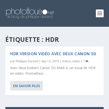
ÉTIQUETTE :
HDR
HDR VERSION VIDÉO AVEC DEUX CANON 5D
par
Philippe Durand
|
Sep 13, 2010
|
matos
,
vidéo
|
7
Avec deux boitiers Canon 5D Mark II, un essai de HDR
en vidéo. Prometteur.
EN SAVOIR PLUS