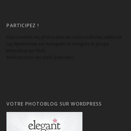
PARTICIPEZ !
Pour montrer vos photos dans les cases ci-dessus, utilisez le
tag #photofloue sur Instagram, et rejoignez le groupe
photofloue sur Flickr.
Montrez-nous vos chefs-d'œuvres !
VOTRE PHOTOBLOG SUR WORDPRESS