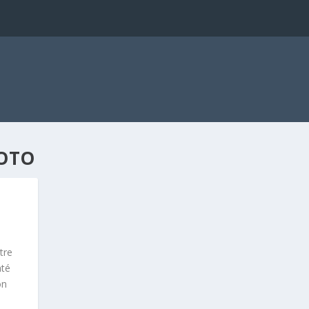
OTO
tre
até
on