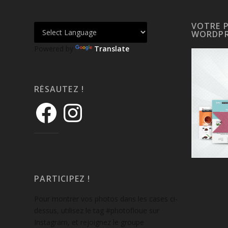
VOTRE 
WORDPR
Powered by
Translate
RÉSAUTEZ !
PARTICIPEZ !
Pour montrer vos photos dans les cases ci-
dessus, utilisez le tag #photofloue sur
Instagram, et rejoignez le groupe