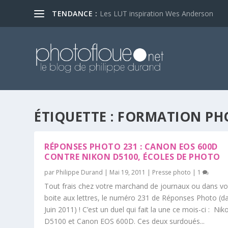
TENDANCE :
Les LUT inspiration Wes Anderson
ÉTIQUETTE :
FORMATION PH
RÉPONSES PHOTO 231 : CANON EOS 600D
CONTRE NIKON D5100, ÉCOLES DE PHOTO
par
Philippe Durand
|
Mai 19, 2011
|
Presse photo
|
1
Tout frais chez votre marchand de journaux ou dans vo
boite aux lettres, le numéro 231 de Réponses Photo (d
Juin 2011) ! C’est un duel qui fait la une ce mois-ci : Nik
D5100 et Canon EOS 600D. Ces deux surdoués...