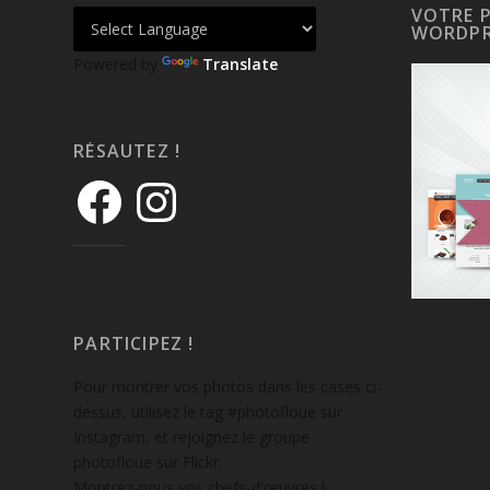
VOTRE 
WORDPR
Powered by
Translate
RÉSAUTEZ !
PARTICIPEZ !
Pour montrer vos photos dans les cases ci-
dessus, utilisez le tag #photofloue sur
Instagram, et rejoignez le groupe
photofloue sur Flickr.
Montrez-nous vos chefs-d'œuvres !