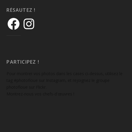
RÉSAUTEZ !
PARTICIPEZ !
Pour montrer vos photos dans les cases ci-dessus, utilisez le
tag #photofloue sur Instagram, et rejoignez le groupe
photofloue sur Flickr.
Montrez-nous vos chefs-d'œuvres !