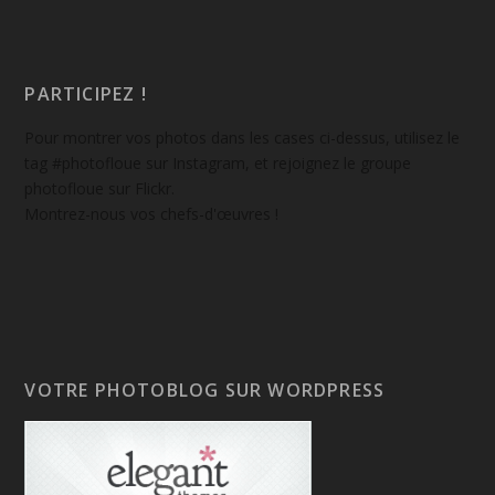
PARTICIPEZ !
Pour montrer vos photos dans les cases ci-dessus, utilisez le
tag #photofloue sur Instagram, et rejoignez le groupe
photofloue sur Flickr.
Montrez-nous vos chefs-d'œuvres !
VOTRE PHOTOBLOG SUR WORDPRESS