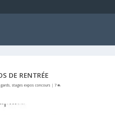
OS DE RENTRÉE
egards
,
stages expos concours
|
7