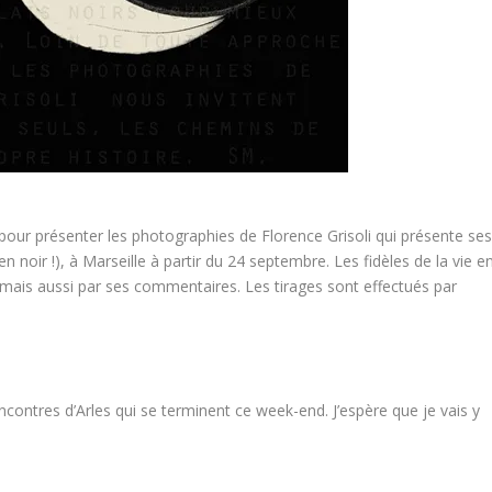
pour présenter les photographies de Florence Grisoli qui présente se
n noir !), à Marseille à partir du 24 septembre. Les fidèles de la vie e
mais aussi par ses commentaires. Les tirages sont effectués par
ncontres d’Arles qui se terminent ce week-end. J’espère que je vais y