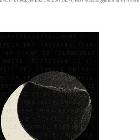
inis, ni de visages aux contours clairs, elles nous suggèrent une histoire