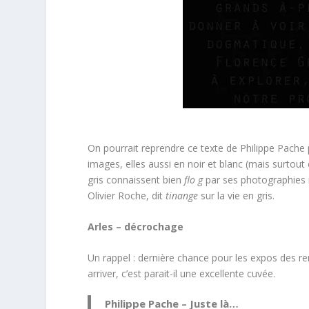
On pourrait reprendre ce texte de Philippe Pache 
images, elles aussi en noir et blanc (mais surtout e
gris connaissent bien
flo g
par ses photographies 
Olivier Roche, dit
tinange
sur la vie en gris.
Arles – décrochage
Un rappel : dernière chance pour les expos des re
arriver, c’est parait-il une excellente cuvée.
Philippe Pache – Juste là…