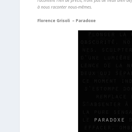
racontent rien de précis, n’ont pas de lieux bien déf
à nous raconter nous-mêmes.
Florence Grisoli – Paradoxe