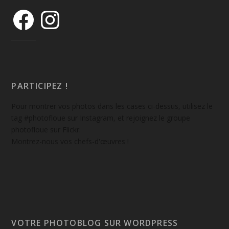
PARTICIPEZ !
Pour montrer vos photos dans les cases ci-dessus, utilisez le
tag #photofloue sur Instagram, et rejoignez le groupe
photofloue sur Flickr.
Montrez-nous vos chefs-d'œuvres !
VOTRE PHOTOBLOG SUR WORDPRESS