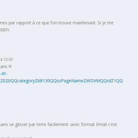
mes par rapport à ce que l’on trouve maintenant. Si je me
000Fr.
 à 12:32
ns !!!
-41-
ihZ020QQcategoryZ68130QQssPageNameZWDVWQQrdZ1QQ
ans se glisser par terre facilement :avec format Email c’est