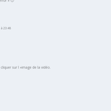
error » 🙁
 à 23:48
liquer sur l »image de la vidéo.