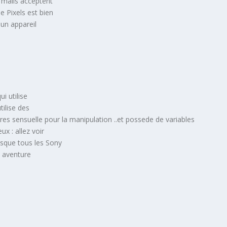
 mails acceptent
e Pixels est bien
 un appareil
i utilise
tilise des
 tres sensuelle pour la manipulation ..et possede de variables
x : allez voir
sque tous les Sony
 aventure