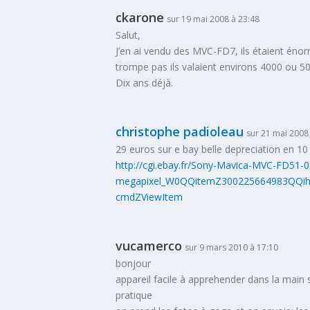
ckarone
sur 19 mai 2008 à 23:48
Salut,
J’en ai vendu des MVC-FD7, ils étaient énor
trompe pas ils valaient environs 4000 ou 5
Dix ans déjà.
christophe padioleau
sur 21 mai 2008
29 euros sur e bay belle depreciation en 10 a
http://cgi.ebay.fr/Sony-Mavica-MVC-FD51-0
megapixel_W0QQitemZ300225664983QQ
cmdZViewItem
vucamerco
sur 9 mars 2010 à 17:10
bonjour
appareil facile à apprehender dans la main s
pratique