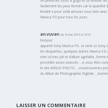
on prend les fotos à gogo et on envoie: les
facilement les yeux fermés car la quantité d
limùité e pour voilà amusez vous bien avec
Mavica FD pour tous les jours
an.vuvan
sur 8 mai 2010 à 19:12
bonjour
appareil Sony Mavica FD…la serie sz Sony qu
les disquettes, quelques autres Mavica Cd u
mini cd tres joli et d’allure agréable ,forme
procédés assez avancés …si vous êtes curieu
le site ARGUS PHOTO ….voustrouveriez pre
du début de Photographie Digitale ….bonne
LAISSER UN COMMENTAIRE