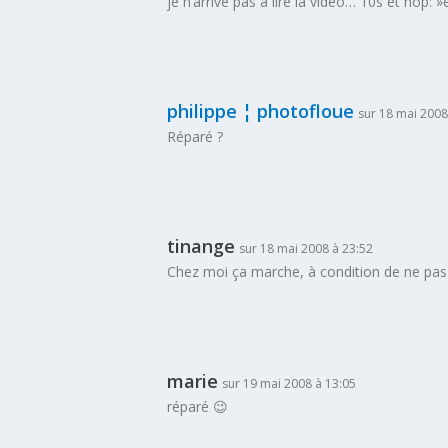
je n’arrive pas à lire la vidéo… 10s et hop: »
philippe ¦ photofloue
sur 18 mai 2008
Réparé ?
tinange
sur 18 mai 2008 à 23:52
Chez moi ça marche, à condition de ne pas c
marie
sur 19 mai 2008 à 13:05
réparé 😉