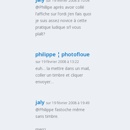
sur 19 février 2008 à 10:04
@Phillipe après avoir collé
l’affiche sur l’ordi j’en fais quoi
je suis assez novice à cette
pratique ludique si’l vous
plaît?
philippe ¦ photofloue
sur 19 février 2008 à 13:22
euh… la mettre dans un mail,
coller un timbre et cliquer
envoyer…
jaly
sur 19 février 2008 à 19:49
@Philippe fastoche même
sans timbre.
merci