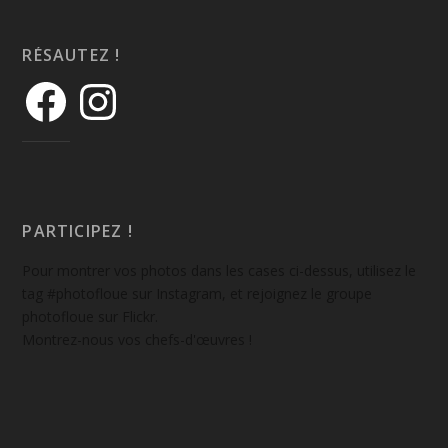
RÉSAUTEZ !
PARTICIPEZ !
Pour montrer vos photos dans les cases ci-dessus, utilisez le
tag #photofloue sur Instagram, et rejoignez le groupe
photofloue sur Flickr.
Montrez-nous vos chefs-d'œuvres !