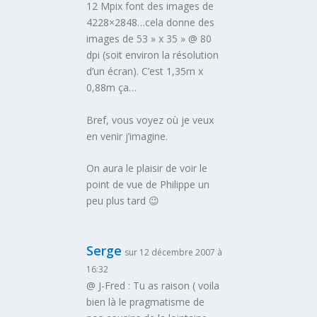
12 Mpix font des images de
4228×2848…cela donne des
images de 53 » x 35 » @ 80
dpi (soit environ la résolution
d’un écran). C’est 1,35m x
0,88m ça…
Bref, vous voyez où je veux
en venir j’imagine.
On aura le plaisir de voir le
point de vue de Philippe un
peu plus tard 😉
Serge
sur 12 décembre 2007 à
16:32
@ J-Fred : Tu as raison ( voila
bien là le pragmatisme de