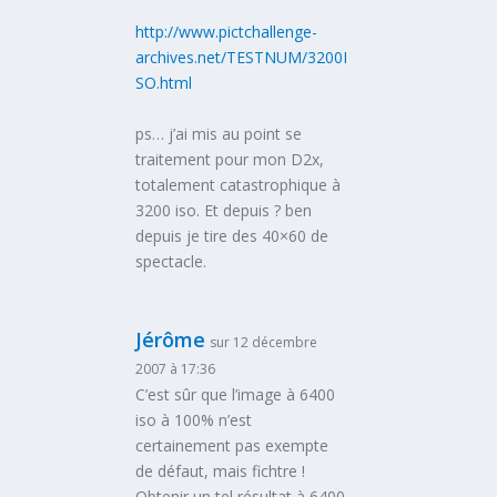
http://www.pictchallenge-
archives.net/TESTNUM/3200I
SO.html
ps… j’ai mis au point se
traitement pour mon D2x,
totalement catastrophique à
3200 iso. Et depuis ? ben
depuis je tire des 40×60 de
spectacle.
Jérôme
sur 12 décembre
2007 à 17:36
C’est sûr que l’image à 6400
iso à 100% n’est
certainement pas exempte
de défaut, mais fichtre !
Obtenir un tel résultat à 6400