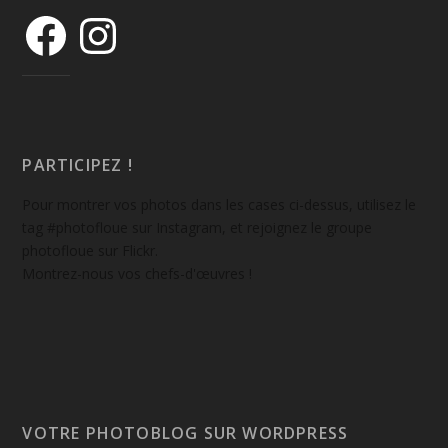
PARTICIPEZ !
Pour montrer vos photos dans les cases ci-dessus, utilisez le
tag #photofloue sur Instagram, et rejoignez le groupe
photofloue sur Flickr.
Montrez-nous vos chefs-d'œuvres !
VOTRE PHOTOBLOG SUR WORDPRESS