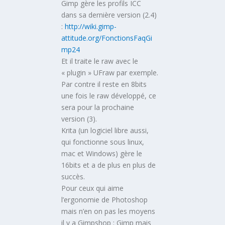
Gimp gère les profils ICC
dans sa dernière version (2.4)
:
http://wiki.gimp-
attitude.org/FonctionsFaqGi
mp24
Et il traite le raw avec le
« plugin » UFraw par exemple.
Par contre il reste en 8bits
une fois le raw développé, ce
sera pour la prochaine
version (3).
Krita (un logiciel libre aussi,
qui fonctionne sous linux,
mac et Windows) gère le
16bits et a de plus en plus de
succès.
Pour ceux qui aime
l’ergonomie de Photoshop
mais n’en on pas les moyens
il y a Gimpshop : Gimp mais