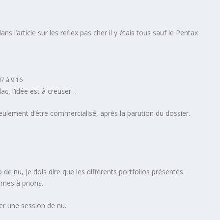
ns l’article sur les reflex pas cher il y étais tous sauf le Pentax
07 à 9:16
dac, l’idée est à creuser…
seulement d’être commercialisé, après la parution du dossier.
de nu, je dois dire que les différents portfolios présentés
 mes à prioris.
r une session de nu.