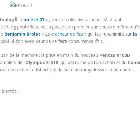
otoblogÂ
«
un été 07
» , œuvre collective à laquelleÂ il faut
e ce blog photofloue.net a passé son premier anniversaire même qu’o
 de
Benjamin Brolet
«
Le cracheur de feu
» qui fait l’unanimité sur
la
 publié, il doit avoir peur de se faire concurrence 😉 ).
a aussi de la machine : la prise en main du nouveau
Pentax K100D
omplets de l’
Olympus E-510
(qui décroche un top achat) et du
Cano
pour décrocher la distinction), la suite du mégadossier imprimantes,
u bientôt…