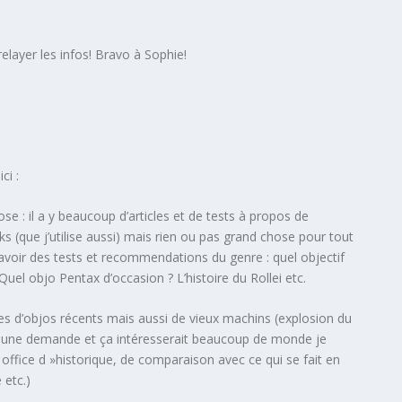
relayer les infos! Bravo à Sophie!
ci :
ose : il a y beaucoup d’articles et de tests à propos de
s (que j’utilise aussi) mais rien ou pas grand chose pour tout
s avoir des tests et recommendations du genre : quel objectif
Quel objo Pentax d’occasion ? L’histoire du Rollei etc.
tes d’objos récents mais aussi de vieux machins (explosion du
t une demande et ça intéresserait beaucoup de monde je
s office d »historique, de comparaison avec ce qui se fait en
 etc.)