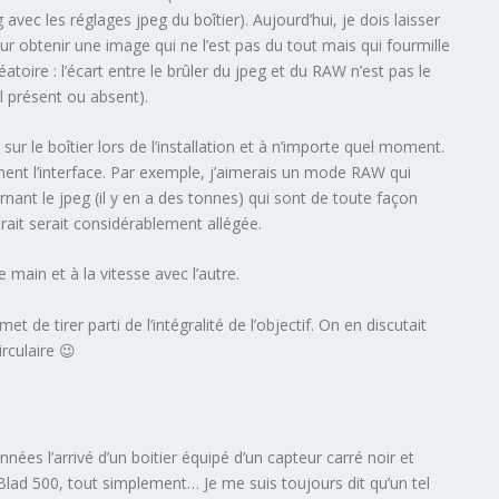
 avec les réglages jpeg du boîtier). Aujourd’hui, je dois laisser
our obtenir une image qui ne l’est pas du tout mais qui fourmille
toire : l’écart entre le brûler du jpeg et du RAW n’est pas le
il présent ou absent).
ur le boîtier lors de l’installation et à n’importe quel moment.
ment l’interface. Par exemple, j’aimerais un mode RAW qui
nant le jpeg (il y en a des tonnes) qui sont de toute façon
erait serait considérablement allégée.
ain et à la vitesse avec l’autre.
t de tirer parti de l’intégralité de l’objectif. On en discutait
irculaire 😉
nées l’arrivé d’un boitier équipé d’un capteur carré noir et
Blad 500, tout simplement… Je me suis toujours dit qu’un tel