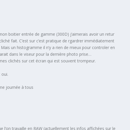
 mon boitier entrée de gamme (300D) j’aimerais avoir un retur
cliché fait. C’est sur c’est pratique de rgardrer immédiatement
e. Mais un histogramme il n’y a rien de mieux pour controler en
apparait dans le viseur pour la dernière photo prise…
s clichés sur cet écran qui est souvent trompeur.
 oui.
nne journée à tous
e l’on travaille en RAW (actuellement les infos affichées sur le