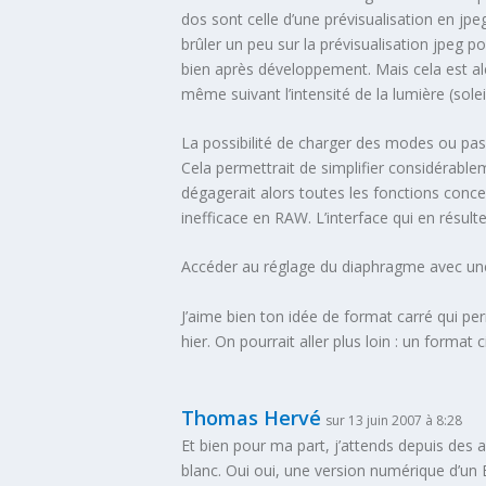
dos sont celle d’une prévisualisation en jpeg
brûler un peu sur la prévisualisation jpeg p
bien après développement. Mais cela est aléa
même suivant l’intensité de la lumière (sole
La possibilité de charger des modes ou pas s
Cela permettrait de simplifier considérable
dégagerait alors toutes les fonctions concer
inefficace en RAW. L’interface qui en résult
Accéder au réglage du diaphragme avec une m
J’aime bien ton idée de format carré qui perme
hier. On pourrait aller plus loin : un format c
Thomas Hervé
sur 13 juin 2007 à 8:28
Et bien pour ma part, j’attends depuis des an
blanc. Oui oui, une version numérique d’un 