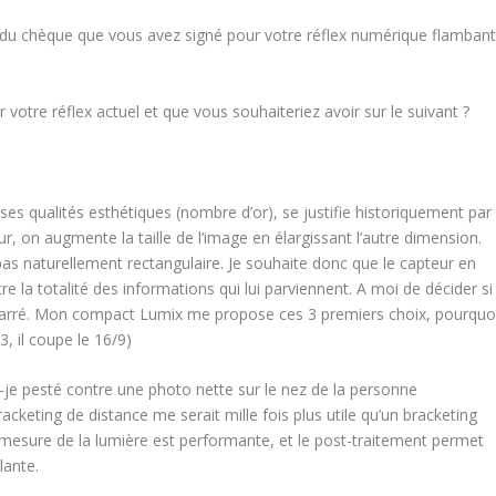
is du chèque que vous avez signé pour votre réflex numérique flamban
 votre réflex actuel et que vous souhaiteriez avoir sur le suivant ?
 ses qualités esthétiques (nombre d’or), se justifie historiquement par
ur, on augmente la taille de l’image en élargissant l’autre dimension.
t pas naturellement rectangulaire. Je souhaite donc que le capteur en
tre la totalité des informations qui lui parviennent. A moi de décider si
ou carré. Mon compact Lumix me propose ces 3 premiers choix, pourquo
, il coupe le 16/9)
-je pesté contre une photo nette sur le nez de la personne
acketing de distance me serait mille fois plus utile qu’un bracketing
la mesure de la lumière est performante, et le post-traitement permet
lante.