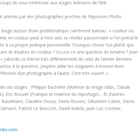
ucoup) de vous intéresser aux stages Arlésiens de l’été.
nt animés par des photographes proches de Réponses Photo.
n stage autour d’une problématique carrément bateau : « couleur ou
ie en couleur peut à mon avis se révéler passionnant si l’on prend l
rte à sa propre pratique personnelle. Pourquoi choisir l’un plutôt que
 blanc et d’autres en couleur ? Ou est-ce une question de lumière ? Jean
 « j’aborde ce thème très différemment de celui de l’année dernière
éponse à la question, j’espère aider les stagiaires à trouver leurs
fférente d’un photographe à l’autre. C’est très ouvert. »
ces stages : Philippe Bachelier (Maitrise du tirage n&b), Claude
), Eric Bouvet (Pratique et maitrise du reportage)… Et d’autres
 Baudelaire, Claudine Doury, Denis Rouvre, Sébastien Calver, Denis
 Culmann, Patrick Le Bescont, David Balicki, Jean-Luc Cormier,
rles.com
.