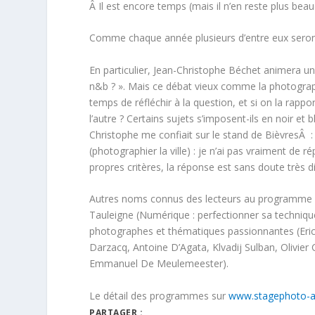
Â Il est encore temps (mais il n’en reste plus bea
Comme chaque année plusieurs d’entre eux sero
En particulier, Jean-Christophe Béchet animera u
n&b ? ». Mais ce débat vieux comme la photograph
temps de réfléchir à la question, et si on la rappo
l’autre ? Certains sujets s’imposent-ils en noir et
Christophe me confiait sur le stand de BièvresÂ :
(photographier la ville) : je n’ai pas vraiment de r
propres critères, la réponse est sans doute très di
Autres noms connus des lecteurs au programme de 
Tauleigne (Numérique : perfectionner sa technique
photographes et thématiques passionnantes (Eric
Darzacq, Antoine D’Agata, Klvadij Sulban, Olivier
Emmanuel De Meulemeester).
Le détail des programmes sur
www.stagephoto-a
PARTAGER :