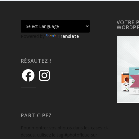
VOTRE 
WORDPR
Powered by
Translate
RÉSAUTEZ !
PARTICIPEZ !
Pour montrer vos photos dans les cases ci-
dessus, utilisez le tag #photofloue sur