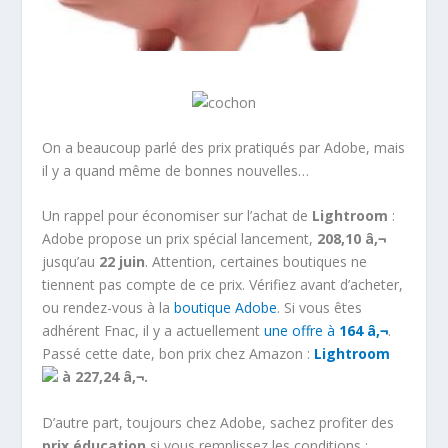
On a beaucoup parlé des prix pratiqués par Adobe, mais
il y a quand même de bonnes nouvelles…
Un rappel pour économiser sur l’achat de
Lightroom
:
Adobe propose un prix spécial lancement,
208,10 â‚¬
jusqu’au
22 juin
. Attention, certaines boutiques ne
tiennent pas compte de ce prix. Vérifiez avant d’acheter,
ou rendez-vous à la
boutique Adobe
. Si vous êtes
adhérent Fnac, il y a actuellement
une offre à
164 â‚¬
.
Passé cette date, bon prix chez Amazon :
Lightroom
à 227,24 â‚¬.
D’autre part, toujours chez Adobe, sachez profiter des
prix éducation
si vous remplissez les conditions :