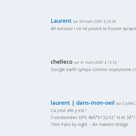
Laurent
sur 30 mars 2007 à 23:28
Ah excusez ! on ne pourra la trouver qu’apr
chelleco
sur 31 mars 2007 à 15:12
Google earth sympa comme voyeurisme c’es
laurent | dans-mon-oeil
sur 2 juille
Ca y’est elle y est !
Coordonnées GPS 48Â°51’22.92″ N et 2Â°17
Titre
Paris by night – Bir-Hakeim Bridge