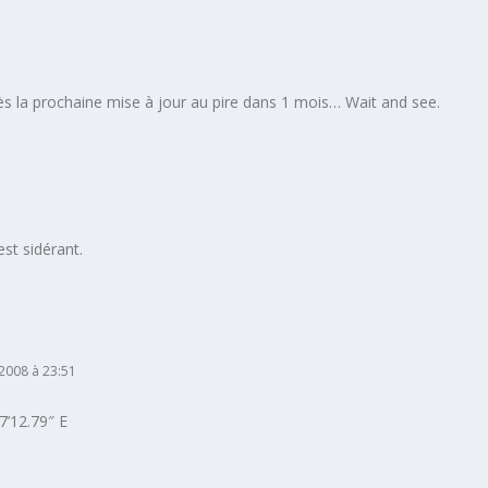
ès la prochaine mise à jour au pire dans 1 mois… Wait and see.
t sidérant.
t 2008 à 23:51
’12.79″ E