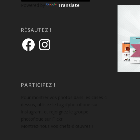
Powered by
Translate
RÉSAUTEZ !
PARTICIPEZ !
Pour montrer vos photos dans les cases ci-
dessus, utilisez le tag #photofloue sur
Instagram, et rejoignez le groupe
photofloue sur Flickr.
Montrez-nous vos chefs-d'œuvres !