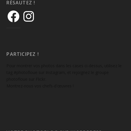
RÉSAUTEZ !
PARTICIPEZ !
Pour montrer vos photos dans les cases ci-dessus, utilisez le
tag #photofloue sur Instagram, et rejoignez le groupe
photofloue sur Flickr.
Montrez-nous vos chefs-d'œuvres !