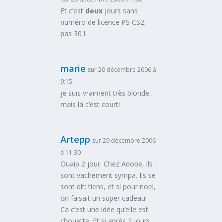
Et c’est
deux
jours sans
numéro de licence PS CS2,
pas 30 !
marie
sur 20 décembre 2006 à
9:15
je suis vraiment très blonde…
mais là c’est court!
Artepp
sur 20 décembre 2006
à 11:30
Ouaip 2 jour. Chez Adobe, ils
sont vachement sympa. Ils se
sont dit: tiens, et si pour noel,
on faisait un super cadeau!
Ca c’est une idée qu’elle est
chouette. Et si après 2 jours