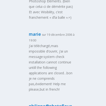
Photoshop Eléments. (bien
que celui-ci de démérite pas)
Et avec Wisibility, c’est
franchement « d’la balle ».=)
marie
sur 19 décembre 2006 à
19:00
j’ai téléchargé,mais
impossible d’ouvrir, j’ai un
message:system check
installation cannot continue
untill the following
applications are closed…bon
je ne comprends
pas,évidement! Help me
please,but in french!
philippe@photofloue