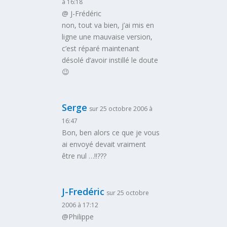
à 16:18
@ J-Frédéric
non, tout va bien, j’ai mis en
ligne une mauvaise version,
c’est réparé maintenant
désolé d’avoir instillé le doute
😉
Serge
sur 25 octobre 2006 à
16:47
Bon, ben alors ce que je vous
ai envoyé devait vraiment
être nul …!!???
J-Fredéric
sur 25 octobre
2006 à 17:12
@Philippe