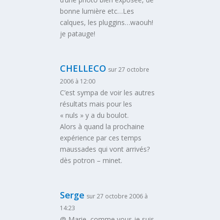
bonne lumière etc…Les
calques, les pluggins…waouh!
je patauge!
CHELLECO
sur 27 octobre
2006 à 12:00
C’est sympa de voir les autres
résultats mais pour les
« nuls » y a du boulot.
Alors à quand la prochaine
expérience par ces temps
maussades qui vont arrivés?
dès potron – minet.
Serge
sur 27 octobre 2006 à
14:23
@ Marie, comme vous je suis