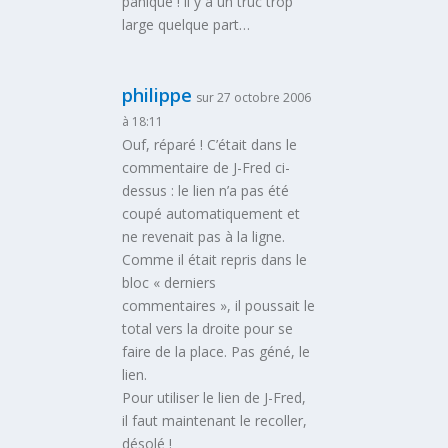
panique ! il y a un truc trop
large quelque part…
philippe
sur 27 octobre 2006
à 18:11
Ouf, réparé ! C’était dans le
commentaire de J-Fred ci-
dessus : le lien n’a pas été
coupé automatiquement et
ne revenait pas à la ligne.
Comme il était repris dans le
bloc « derniers
commentaires », il poussait le
total vers la droite pour se
faire de la place. Pas géné, le
lien.
Pour utiliser le lien de J-Fred,
il faut maintenant le recoller,
désolé !