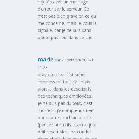
rejetés avec un message
d’erreur par le serveur. Ce
n’est pas bien grave en ce qui
me concerne, mais je vous le
signale, car je ne suis sans
doute pas seul dans ce cas
marie
sur 27 octobre 2006 à
11:23
bravo à tous,c’est super
interressant tout çà…mais
alors!… dans les descriptifs
des techniques employées…
je ne suis pas du tout, c’est
l’horreur, j’y comprends rien!
pour votre prochain article
(pensez aus nuls…svp)!à quoi
doit resembler une courbe
d’une photo bien exposée, de