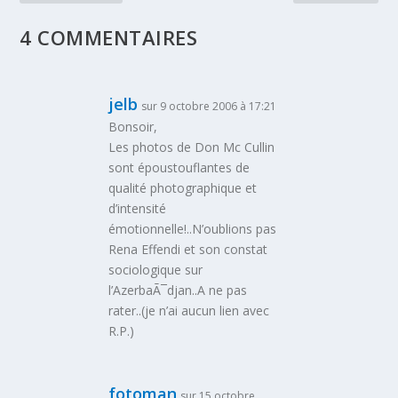
4 COMMENTAIRES
jelb
sur 9 octobre 2006 à 17:21
Bonsoir,
Les photos de Don Mc Cullin
sont époustouflantes de
qualité photographique et
d’intensité
émotionnelle!..N’oublions pas
Rena Effendi et son constat
sociologique sur
l’AzerbaÃ¯djan..A ne pas
rater..(je n’ai aucun lien avec
R.P.)
fotoman
sur 15 octobre