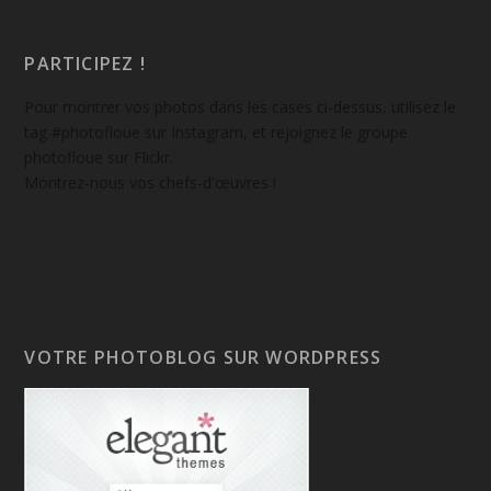
PARTICIPEZ !
Pour montrer vos photos dans les cases ci-dessus, utilisez le
tag #photofloue sur Instagram, et rejoignez le groupe
photofloue sur Flickr.
Montrez-nous vos chefs-d'œuvres !
VOTRE PHOTOBLOG SUR WORDPRESS